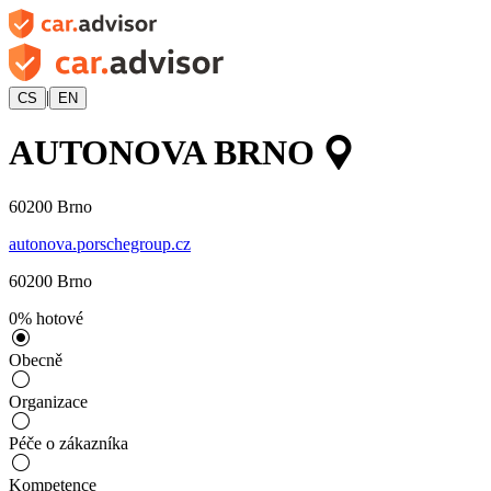
|
CS
EN
AUTONOVA BRNO
60200
Brno
autonova.porschegroup.cz
60200
Brno
0
%
hotové
Obecně
Organizace
Péče o zákazníka
Kompetence