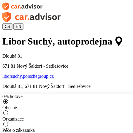
|
CS
EN
Libor Suchý, autoprodejna
Dlouhá 81
671 81
Nový Šaldorf - Sedlešovice
liborsuchy.porschegroup.cz
Dlouhá 81
,
671 81
Nový Šaldorf - Sedlešovice
0
%
hotové
Obecně
Organizace
Péče o zákazníka