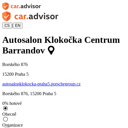
|
CS
EN
Autosalon Klokočka Centrum
Barrandov
Borského 876
15200
Praha 5
autosalonklokocka-praha5.porschegroup.cz
Borského 876
,
15200
Praha 5
0
%
hotové
Obecně
Organizace