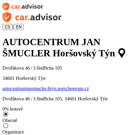
|
CS
EN
AUTOCENTRUM JAN
ŠMUCLER Horšovský Týn
Dvořákova 46 / J.Jindřicha 105
34601
Horšovský Týn
autocentrumjansmucler-htyn.porschegroup.cz
Dvořákova 46 / J.Jindřicha 105
,
34601
Horšovský Týn
0
%
hotové
Obecně
Organizace