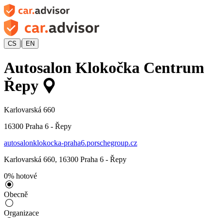
|
CS
EN
Autosalon Klokočka Centrum
Řepy
Karlovarská 660
16300
Praha 6 - Řepy
autosalonklokocka-praha6.porschegroup.cz
Karlovarská 660
,
16300
Praha 6 - Řepy
0
%
hotové
Obecně
Organizace