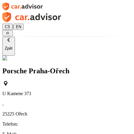
|
CS
EN
Zpět
Porsche Praha-Ořech
U Kamene 371
,
25225
Ořech
Telefon: