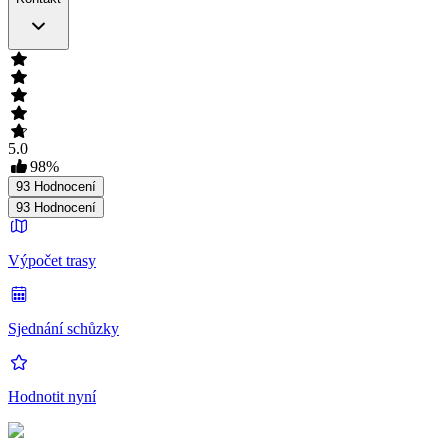
5.0
98
%
93
Hodnocení
93
Hodnocení
Výpočet trasy
Sjednání schůzky
Hodnotit nyní