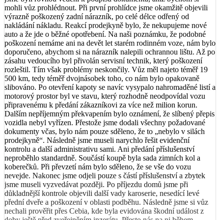
mohli vůz prohlédnout. Při první prohlídce jsme okamžitě objevili
výrazně poškozený zadní nárazník, po celé délce odřený od
nakládání nákladu. Reakcí prodejkyně bylo, že nekupujeme nové
auto a že jde o běžné opotřebení. Na naši poznámku, že podobné
poškození nemáme ani na devět let starém rodinném voze, nám bylo
doporučeno, abychom si na nárazník nalepili ochrannou lištu. Až po
zásahu vedoucího byl přivolán servisní technik, který poškození
rozleštil. Tím však problémy neskončily. Vůz měl najeto téměř 19
500 km, tedy téměř dvojnásobek toho, co nám bylo opakovaně
slibováno. Po otevření kapoty se navíc vysypalo nahromaděné listí a
motorový prostor byl ve stavu, který rozhodně neodpovídal vozu
připravenému k předání zákazníkovi za více než milion korun.
Dalším nepříjemným překvapením bylo oznámení, že slíbený přepis
vozidla nebyl vyřízen. Přestože jsme dodali všechny požadované
dokumenty včas, bylo nám pouze sděleno, že to „nebylo v silách
prodejkyně“. Následně jsme museli narychlo řešit evidenční
kontrolu a další administrativu sami. Ani předání příslušenství
neproběhlo standardně. Součástí koupě byla sada zimních kol a
koberečků. Při převzetí nám bylo sděleno, že se vše do vozu
nevejde. Nakonec jsme odjeli pouze s částí příslušenství a zbytek
jsme museli vyzvedávat později. Po příjezdu domů jsme při
důkladnější kontrole objevili další vady karoserie, nesedící levé
přední dveře a poškození v oblasti podběhu. Následně jsme si vůz
nechali prověřit přes Cebia, kde byla evidována škodní událost z
doby ještě před zveřejněním inzerátu. Přesto nás na ni během