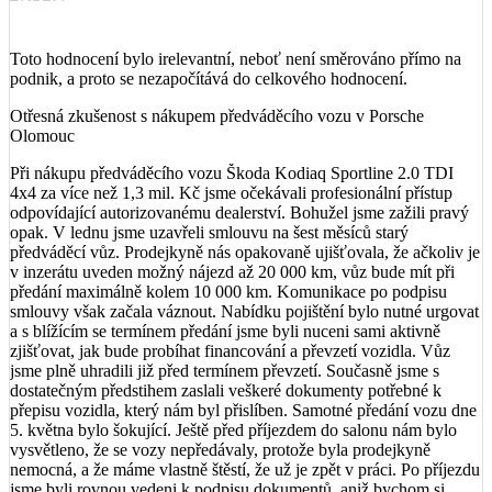
Toto hodnocení bylo irelevantní, neboť není směrováno přímo na
podnik, a proto se nezapočítává do celkového hodnocení.
Otřesná zkušenost s nákupem předváděcího vozu v Porsche
Olomouc
Při nákupu předváděcího vozu Škoda Kodiaq Sportline 2.0 TDI
4x4 za více než 1,3 mil. Kč jsme očekávali profesionální přístup
odpovídající autorizovanému dealerství. Bohužel jsme zažili pravý
opak. V lednu jsme uzavřeli smlouvu na šest měsíců starý
předváděcí vůz. Prodejkyně nás opakovaně ujišťovala, že ačkoliv je
v inzerátu uveden možný nájezd až 20 000 km, vůz bude mít při
předání maximálně kolem 10 000 km. Komunikace po podpisu
smlouvy však začala váznout. Nabídku pojištění bylo nutné urgovat
a s blížícím se termínem předání jsme byli nuceni sami aktivně
zjišťovat, jak bude probíhat financování a převzetí vozidla. Vůz
jsme plně uhradili již před termínem převzetí. Současně jsme s
dostatečným předstihem zaslali veškeré dokumenty potřebné k
přepisu vozidla, který nám byl přislíben. Samotné předání vozu dne
5. května bylo šokující. Ještě před příjezdem do salonu nám bylo
vysvětleno, že se vozy nepředávaly, protože byla prodejkyně
nemocná, a že máme vlastně štěstí, že už je zpět v práci. Po příjezdu
jsme byli rovnou vedeni k podpisu dokumentů, aniž bychom si