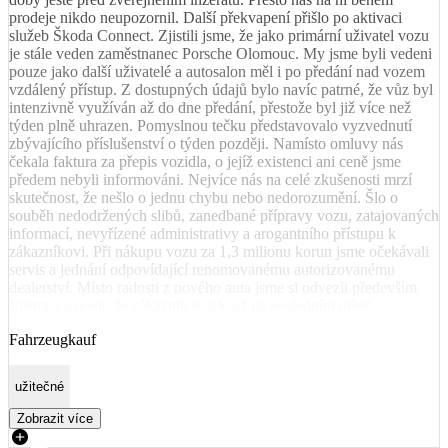
prodeje nikdo neupozornil. Další překvapení přišlo po aktivaci
služeb Škoda Connect. Zjistili jsme, že jako primární uživatel vozu
je stále veden zaměstnanec Porsche Olomouc. My jsme byli vedeni
pouze jako další uživatelé a autosalon měl i po předání nad vozem
vzdálený přístup. Z dostupných údajů bylo navíc patrné, že vůz byl
intenzivně využíván až do dne předání, přestože byl již více než
týden plně uhrazen. Pomyslnou tečku představovalo vyzvednutí
zbývajícího příslušenství o týden později. Namísto omluvy nás
čekala faktura za přepis vozidla, o jejíž existenci ani ceně jsme
předem nebyli informováni. Nejvíce nás na celé zkušenosti mrzí
skutečnost, že nešlo o jednu chybu nebo nedorozumění. Šlo o
souběh nedodržených slibů, zanedbané přípravy vozu, zatajovaných
informací, nevyřízené administrativy a arogantního přístupu k
zákazníkovi. Při nákupu vozu za 1,3 milionu korun jsme očekávali
servis a jednání odpovídající renomovanému autorizovanému
dealerství. Místo radosti z nového auta jsme si odvezli především
frustraci a pocit, že zákazník je zde až na posledním místě.
Fahrzeugkauf
užitečné
Zobrazit více