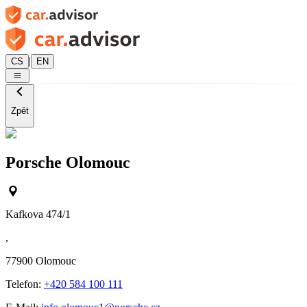
|
CS
EN
Zpět
Porsche Olomouc
Kafkova 474/1
,
77900
Olomouc
Telefon:
+420 584 100 111