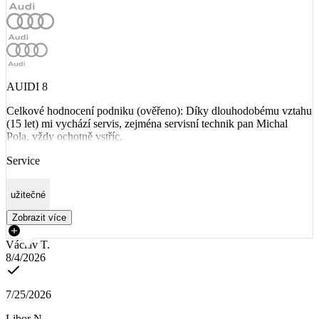
AUIDI 8
Celkové hodnocení podniku (ověřeno): Díky dlouhodobému vztahu
(15 let) mi vychází servis, zejména servisní technik pan Michal
Pola, vždy ochotně vstříc.
Service
užitečné
Zobrazit více
Václav T.
8/4/2026
7/25/2026
Libor N.