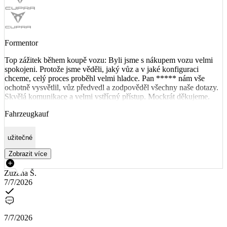
Formentor
Top zážitek během koupě vozu: Byli jsme s nákupem vozu velmi
spokojeni. Protože jsme věděli, jaký vůz a v jaké konfiguraci
chceme, celý proces proběhl velmi hladce. Pan ***** nám vše
ochotně vysvětlil, vůz předvedl a zodpověděl všechny naše dotazy.
Skvělá komunikace a velmi vstřícný přístup. Mockrát děkujeme.
Fahrzeugkauf
užitečné
Zobrazit více
Zuzana Š.
7/7/2026
7/7/2026