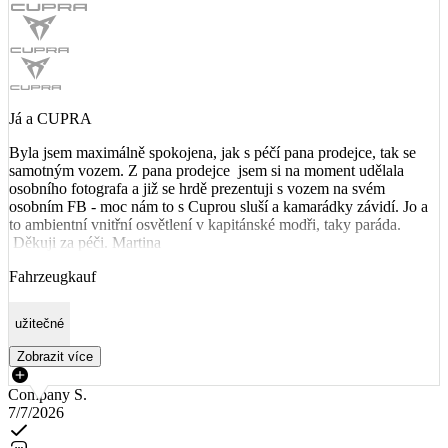
Já a CUPRA
Byla jsem maximálně spokojena, jak s péčí pana prodejce, tak se
samotným vozem. Z pana prodejce jsem si na moment udělala
osobního fotografa a již se hrdě prezentuji s vozem na svém
osobním FB - moc nám to s Cuprou sluší a kamarádky závidí. Jo a
to ambientní vnitřní osvětlení v kapitánské modři, taky paráda.
Děkuji za péči. Martina
Fahrzeugkauf
užitečné
Zobrazit více
Company S.
7/7/2026