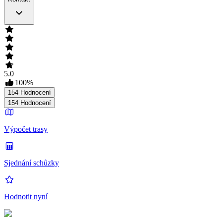
5.0
100
%
154
Hodnocení
154
Hodnocení
Výpočet trasy
Sjednání schůzky
Hodnotit nyní