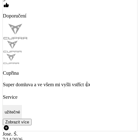
Doporučení
Cupřina
Super domluva a ve všem mi vyšli vstříct 👍
Service
užitečné
Zobrazit více
Josef Š.
7/14/2026