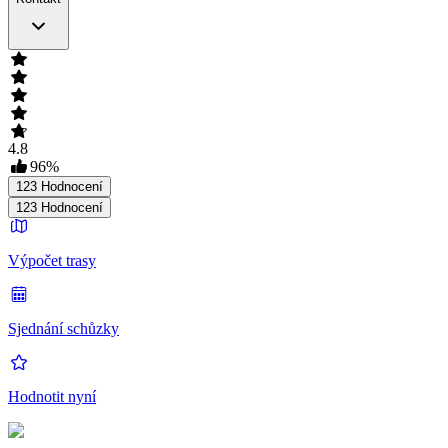
4.8
96
%
123
Hodnocení
123
Hodnocení
Výpočet trasy
Sjednání schůzky
Hodnotit nyní