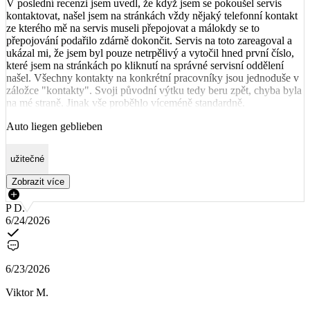
V poslední recenzi jsem uvedl, že když jsem se pokoušel servis
kontaktovat, našel jsem na stránkách vždy nějaký telefonní kontakt
ze kterého mě na servis museli přepojovat a málokdy se to
přepojování podařilo zdárně dokončit. Servis na toto zareagoval a
ukázal mi, že jsem byl pouze netrpělivý a vytočil hned první číslo,
které jsem na stránkách po kliknutí na správné servisní oddělení
našel. Všechny kontakty na konkrétní pracovníky jsou jednoduše v
záložce "kontakty". Svoji původní výtku tedy beru zpět, chyba byla
na mé straně. Jinak vše proběhlo víceméně standardně.
Auto liegen geblieben
užitečné
Zobrazit více
P D.
6/24/2026
6/23/2026
Viktor M.