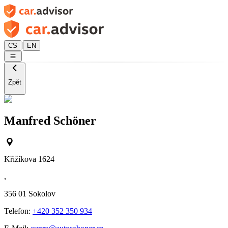
|
CS
EN
Zpět
Manfred Schöner
Křižíkova 1624
,
356 01
Sokolov
Telefon:
+420 352 350 934