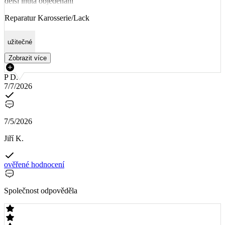
delší lhůta objedenání
Reparatur Karosserie/Lack
užitečné
Zobrazit více
P D.
7/7/2026
7/5/2026
Jiří K.
ověřené hodnocení
Společnost odpověděla