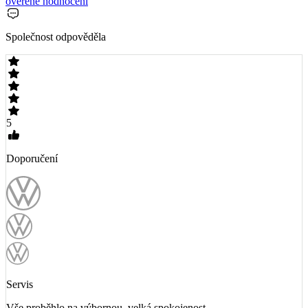
ověřené hodnocení
Společnost odpověděla
5
Doporučení
Servis
Vše proběhlo na výbornou, velká spokojenost