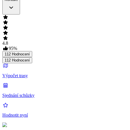
4.8
95
%
112
Hodnocení
112
Hodnocení
Výpočet trasy
Sjednání schůzky
Hodnotit nyní