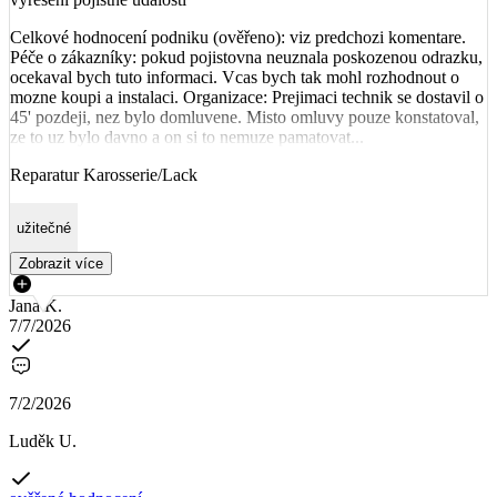
Celkové hodnocení podniku (ověřeno): viz predchozi komentare.
Péče o zákazníky: pokud pojistovna neuznala poskozenou odrazku,
ocekaval bych tuto informaci. Vcas bych tak mohl rozhodnout o
mozne koupi a instalaci. Organizace: Prejimaci technik se dostavil o
45' pozdeji, nez bylo domluvene. Misto omluvy pouze konstatoval,
ze to uz bylo davno a on si to nemuze pamatovat...
Reparatur Karosserie/Lack
užitečné
Zobrazit více
Jana K.
7/7/2026
7/2/2026
Luděk U.