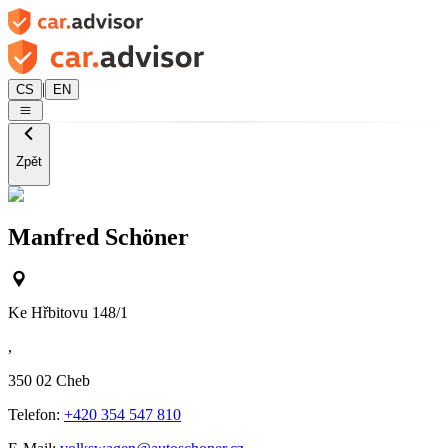
|
CS
EN
Zpět
Manfred Schöner
Ke Hřbitovu 148/1
,
350 02
Cheb
Telefon:
+420 354 547 810