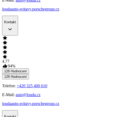
E-Mail:
auto@louda.cz
loudaauto-svitavy.porschegroup.cz
Kontakt
4.77
94
%
128
Hodnocení
128
Hodnocení
Telefon:
+420 325 400 610
E-Mail:
auto@louda.cz
loudaauto-svitavy.porschegroup.cz
Kontakt