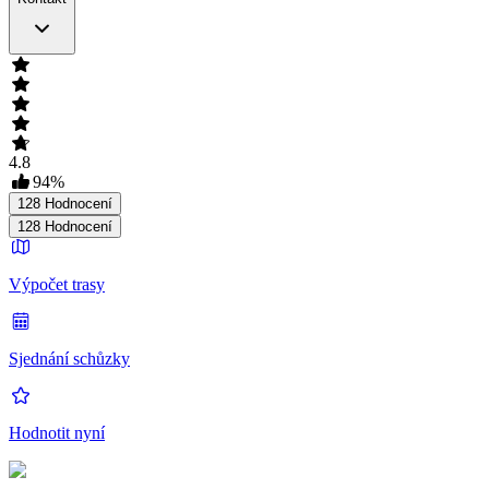
4.8
94
%
128
Hodnocení
128
Hodnocení
Výpočet trasy
Sjednání schůzky
Hodnotit nyní