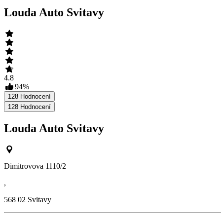
Louda Auto Svitavy
4.8
94
%
128
Hodnocení
128
Hodnocení
Louda Auto Svitavy
Dimitrovova 1110/2
,
568 02
Svitavy