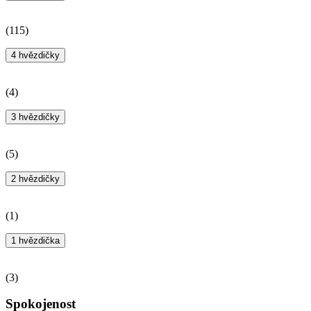
(
115
)
4 hvězdičky
(
4
)
3 hvězdičky
(
5
)
2 hvězdičky
(
1
)
1 hvězdička
(
3
)
Spokojenost