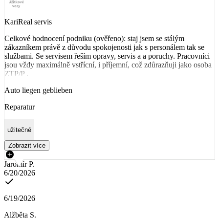
KariReal servis
Celkové hodnocení podniku (ověřeno): staj jsem se stálým
zákazníkem právě z důvodu spokojenosti jak s personálem tak se
službami. Se servisem řeším opravy, servis a a poruchy. Pracovníci
jsou vždy maximálně vstřícní, i příjemní, což zdůrazňuji jako osoba
ZTP/P .
Auto liegen geblieben
Reparatur
užitečné
Zobrazit více
Jaromír P.
6/20/2026
6/19/2026
Alžběta S.