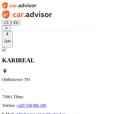
|
CS
EN
Zpět
KARIREAL
Oldřichovice 793
,
73961
Třinec
Telefon:
+420 558 996 189