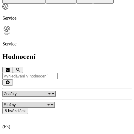
Service
Service
Hodnocení
5 hvězdiček
(
63
)