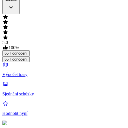
5.0
100
%
65
Hodnocení
65
Hodnocení
Výpočet trasy
Sjednání schůzky
Hodnotit nyní