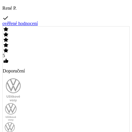
René P.
ověřené hodnocení
5
Doporučení