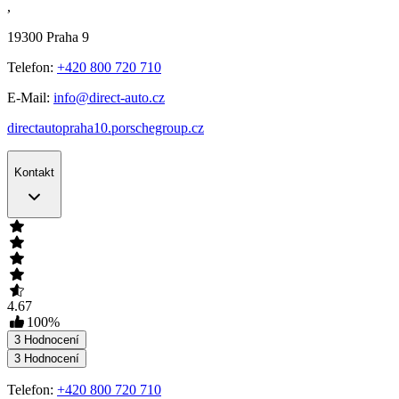
,
19300
Praha 9
Telefon:
+420 800 720 710
E-Mail:
info@direct-auto.cz
directautopraha10.porschegroup.cz
Kontakt
4.67
100
%
3
Hodnocení
3
Hodnocení
Telefon:
+420 800 720 710