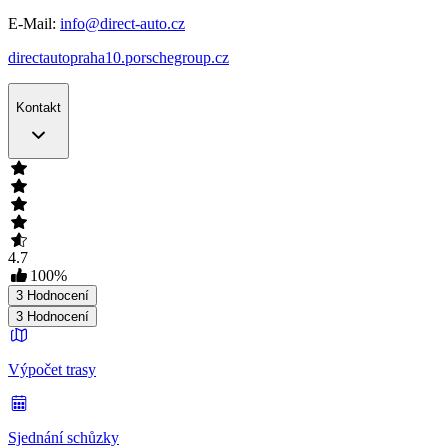
E-Mail:
info@direct-auto.cz
directautopraha10.porschegroup.cz
Kontakt
4.7
100
%
3
Hodnocení
3
Hodnocení
Výpočet trasy
Sjednání schůzky