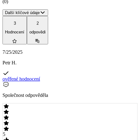
(
0
)
Další klíčové údaje
3
2
Hodnocení
odpovědi
7/25/2025
Petr H.
ověřené hodnocení
Společnost odpověděla
5