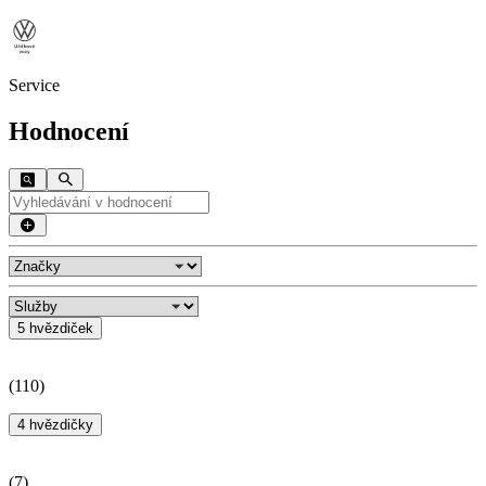
Service
Hodnocení
5 hvězdiček
(
110
)
4 hvězdičky
(
7
)