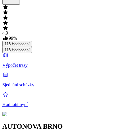
4.9
99
%
118
Hodnocení
118
Hodnocení
Výpočet trasy
Sjednání schůzky
Hodnotit nyní
AUTONOVA BRNO