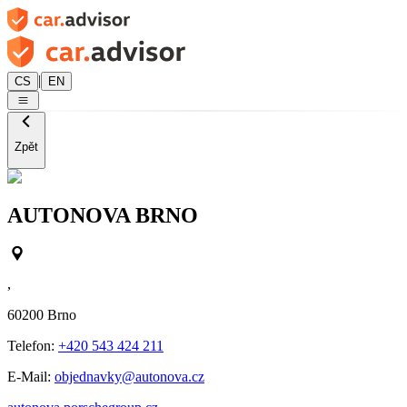
|
CS
EN
Zpět
AUTONOVA BRNO
,
60200
Brno
Telefon:
+420 543 424 211
E-Mail:
objednavky@autonova.cz