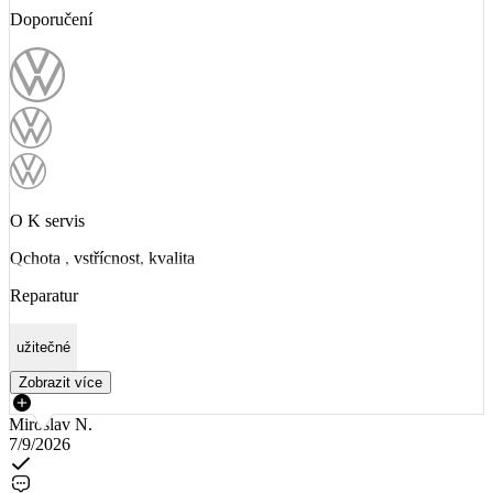
Doporučení
O K servis
Qchota , vstřícnost, kvalita
Reparatur
užitečné
Zobrazit více
Miroslav N.
7/9/2026