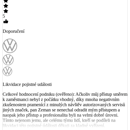
5
Doporučení
Likvidace pojistné události
Celkové hodnocení podniku (ověřeno): Ačkoliv můj přístup směrem
k zaměstnanci nebyl z počátku vhodný, díky mnoha negativním
zkušenostem pramenící z minulých návštěv autorizovaných servisů
jiných značek, pan Zeman se nenechal odradit mým přístupem a
naopak jeho přístup a profesionalita byli na velmi dobré úrovni.
Tímto nejenom jemu, ale celému týmu lidí, kteří se podíleli na
likvidaci této pojistné údálosti děkuji za kladné vyřízení.