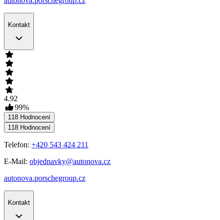
autonova.porschegroup.cz
Kontakt
4.92
99
%
118
Hodnocení
118
Hodnocení
Telefon:
+420 543 424 211
E-Mail:
objednavky@autonova.cz
autonova.porschegroup.cz
Kontakt