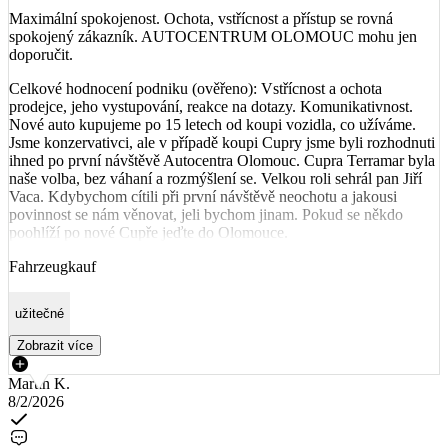
Maximální spokojenost. Ochota, vstřícnost a přístup se rovná
spokojený zákazník. AUTOCENTRUM OLOMOUC mohu jen
doporučit.
Celkové hodnocení podniku (ověřeno): Vstřícnost a ochota
prodejce, jeho vystupování, reakce na dotazy. Komunikativnost.
Nové auto kupujeme po 15 letech od koupi vozidla, co užíváme.
Jsme konzervativci, ale v případě koupi Cupry jsme byli rozhodnuti
ihned po první návštěvě Autocentra Olomouc. Cupra Terramar byla
naše volba, bez váhaní a rozmýšlení se. Velkou roli sehrál pan Jiří
Vaca. Kdybychom cítili při první návštěvě neochotu a jakousi
povinnost se nám věnovat, jeli bychom jinam. Pokud se někdo
poohlíží po nové Cupře jeďte do Olomouce.
Fahrzeugkauf
užitečné
Zobrazit více
Martin K.
8/2/2026