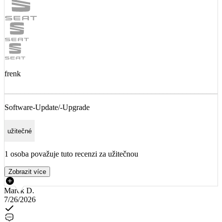
frenk
______________________________________________________
Software-Update/-Upgrade
užitečné
1 osoba považuje tuto recenzi za užitečnou
Zobrazit více
Marek D.
7/26/2026