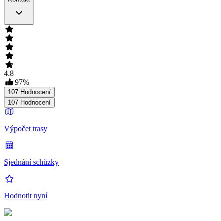
4.8
97
%
107
Hodnocení
107
Hodnocení
Výpočet trasy
Sjednání schůzky
Hodnotit nyní