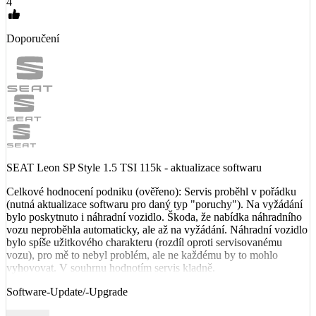
4
Doporučení
SEAT Leon SP Style 1.5 TSI 115k - aktualizace softwaru
Celkové hodnocení podniku (ověřeno): Servis proběhl v pořádku
(nutná aktualizace softwaru pro daný typ "poruchy"). Na vyžádání
bylo poskytnuto i náhradní vozidlo. Škoda, že nabídka náhradního
vozu neproběhla automaticky, ale až na vyžádání. Náhradní vozidlo
bylo spíše užitkového charakteru (rozdíl oproti servisovanému
vozu), pro mě to nebyl problém, ale ne každému by to mohlo
vyhovovat. V souhrnu hodnotím servis kladně.
Software-Update/-Upgrade