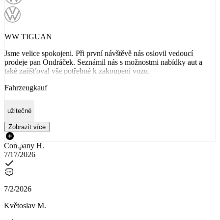
WW TIGUAN
Jsme velice spokojeni. Při první návštěvě nás oslovil vedoucí
prodeje pan Ondráček. Seznámil nás s možnostmi nabídky aut a
také zajišťoval vše potřebné k zakoupení vozu.
Fahrzeugkauf
užitečné
Zobrazit více
Company H.
7/17/2026
7/2/2026
Květoslav M.