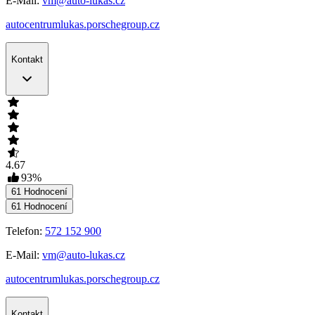
E-Mail:
vm@auto-lukas.cz
autocentrumlukas.porschegroup.cz
Kontakt
4.67
93
%
61
Hodnocení
61
Hodnocení
Telefon:
572 152 900
E-Mail:
vm@auto-lukas.cz
autocentrumlukas.porschegroup.cz
Kontakt