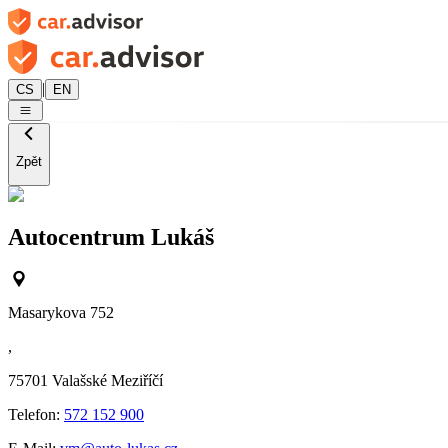
|
CS
EN
Zpět
Autocentrum Lukáš
Masarykova 752
,
75701
Valašské Meziříčí
Telefon:
572 152 900