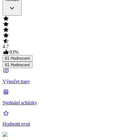
4.7
93
%
61
Hodnocení
61
Hodnocení
Výpočet trasy
Sjednání schůzky
Hodnotit nyní