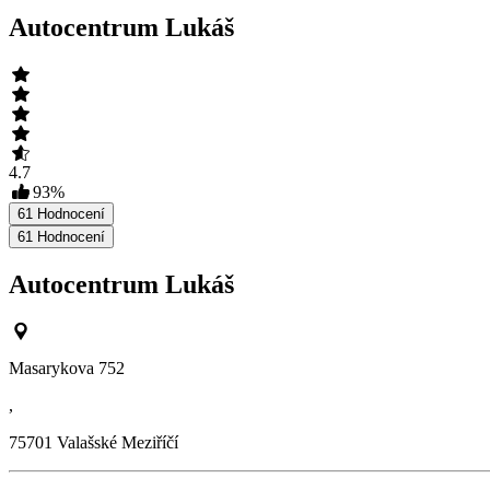
Autocentrum Lukáš
4.7
93
%
61
Hodnocení
61
Hodnocení
Autocentrum Lukáš
Masarykova 752
,
75701
Valašské Meziříčí