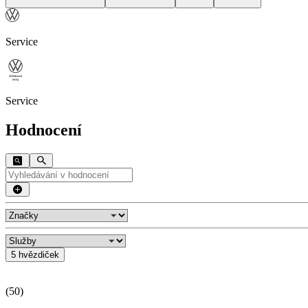
Service
Service
Hodnocení
5 hvězdiček
(
50
)