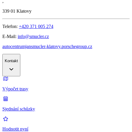
,
339 01
Klatovy
Telefon:
+420 371 005 274
E-Mail:
info@smucler.cz
autocentrumjansmucler-klatovy.porschegroup.cz
Kontakt
Výpočet trasy
Sjednání schůzky
Hodnotit nyní