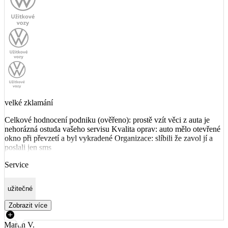
velké zklamání
Celkové hodnocení podniku (ověřeno): prostě vzít věci z auta je
nehorázná ostuda vašeho servisu Kvalita oprav: auto mělo otevřené
okno při převzetí a byl vykradené Organizace: slíbili že zavol jí a
poslali jen sms
Service
užitečné
Zobrazit více
Martin V.