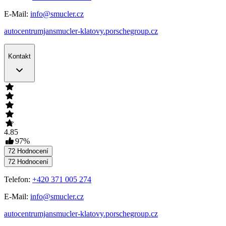
E-Mail:
info@smucler.cz
autocentrumjansmucler-klatovy.porschegroup.cz
Kontakt
4.85
97
%
72
Hodnocení
72
Hodnocení
Telefon:
+420 371 005 274
E-Mail:
info@smucler.cz
autocentrumjansmucler-klatovy.porschegroup.cz