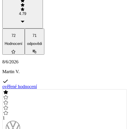
4.79
72
71
Hodnocení
odpovědi
8/6/2026
Martin V.
ověřené hodnocení
1