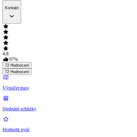
Kontakt
4.8
97
%
72
Hodnocení
72
Hodnocení
Výpočet trasy
Sjednání schůzky
Hodnotit nyní