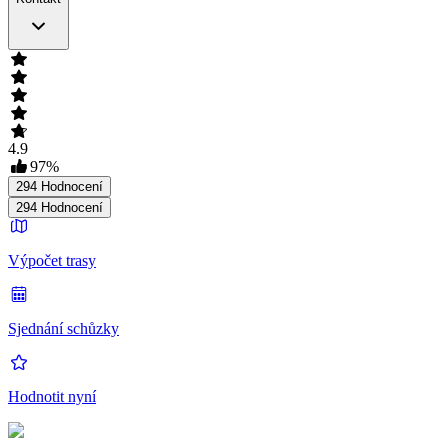
4.9
97
%
294
Hodnocení
294
Hodnocení
Výpočet trasy
Sjednání schůzky
Hodnotit nyní