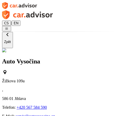
|
CS
EN
Zpět
Auto Vysočina
Žižkova 109a
,
586 01
Jihlava
Telefon:
+420 567 584 590