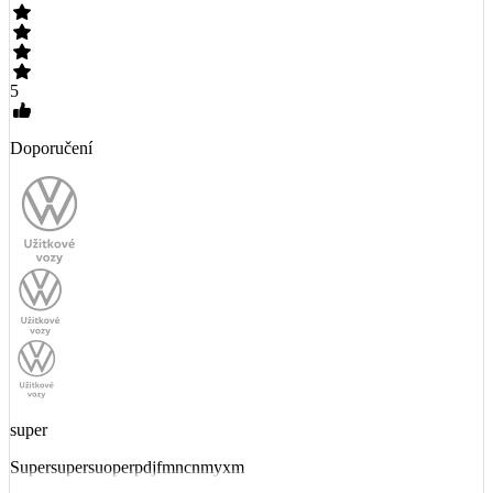
5
Doporučení
super
Supersupersuoperpdjfmncnmyxm