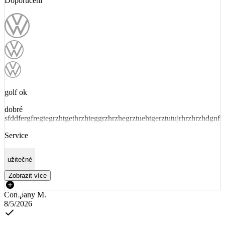
Doporučení
golf ok
dobré
sfddfergfregtegrzhtgethrzhteggrzhrzhegrztuehtgerztutujrhrzhrzhdgnfn
Service
užitečné
Zobrazit více
Company M.
8/5/2026