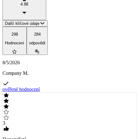
4.88
Další klíčové údaje
298
284
Hodnocení
odpovědi
8/5/2026
Company M.
ověřené hodnocení
3