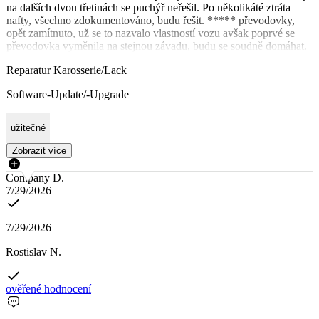
na dalších dvou třetinách se puchýř neřešil. Po několikáté ztráta
nafty, všechno zdokumentováno, budu řešit. ***** převodovky,
opět zamítnuto, už se to nazvalo vlastností vozu avšak poprvé se
převodovka vyměnila na stejnou závadu, budu se soudně domáhat.
Reparatur Karosserie/Lack
Software-Update/-Upgrade
užitečné
Zobrazit více
Company D.
7/29/2026
7/29/2026
Rostislav N.
ověřené hodnocení