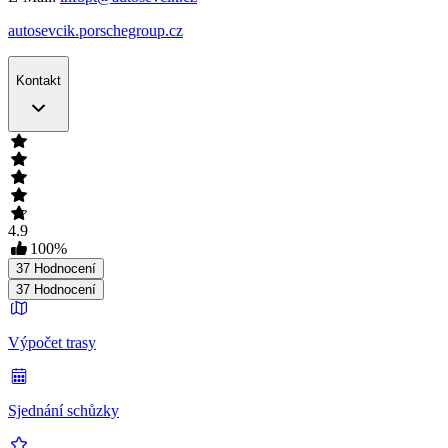
autosevcik.porschegroup.cz
Kontakt
4.9
100
%
37
Hodnocení
37
Hodnocení
Výpočet trasy
Sjednání schůzky