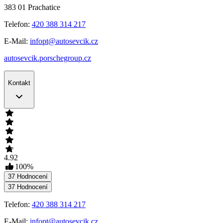
383 01
Prachatice
Telefon:
420 388 314 217
E-Mail:
infopt@autosevcik.cz
autosevcik.porschegroup.cz
Kontakt
4.92
100
%
37
Hodnocení
37
Hodnocení
Telefon:
420 388 314 217
E-Mail:
infopt@autosevcik.cz