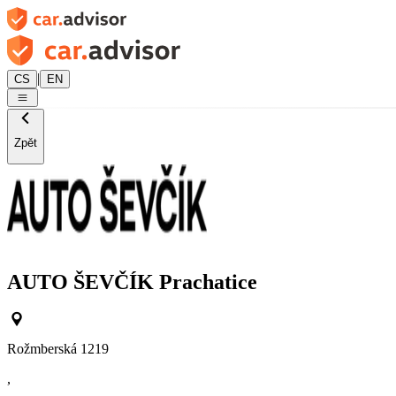
|
CS
EN
Zpět
AUTO ŠEVČÍK Prachatice
Rožmberská 1219
,