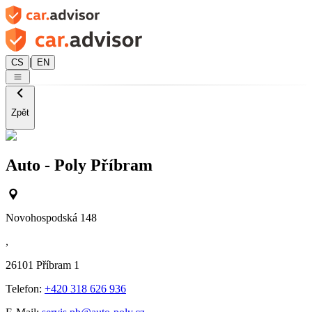
|
CS
EN
Zpět
Auto - Poly Příbram
Novohospodská 148
,
26101
Příbram 1
Telefon:
+420 318 626 936