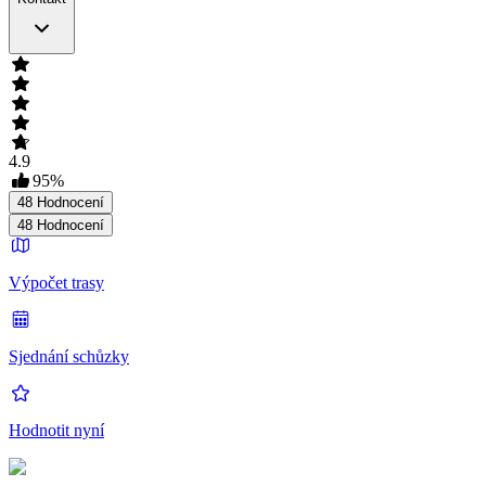
4.9
95
%
48
Hodnocení
48
Hodnocení
Výpočet trasy
Sjednání schůzky
Hodnotit nyní