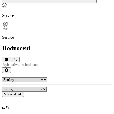
Service
Service
Hodnocení
5 hvězdiček
(
45
)