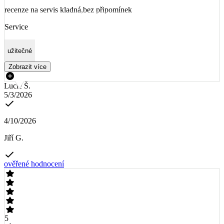
recenze na servis kladná,bez připomínek
Service
užitečné
Zobrazit více
Lucie Š.
5/3/2026
4/10/2026
Jiří G.
ověřené hodnocení
5