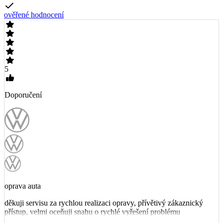
ověřené hodnocení
5
Doporučení
oprava auta
děkuji servisu za rychlou realizaci opravy, přívětivý zákaznický
přístup, velmi oceňuji snahu o rychlé vyřešení problému