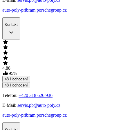
E-Mail:
servis.pb@auto-poly.cz
auto-poly-pribram.porschegroup.cz
Kontakt
4.88
95
%
48
Hodnocení
48
Hodnocení
Telefon:
+420 318 626 936
E-Mail:
servis.pb@auto-poly.cz
auto-poly-pribram.porschegroup.cz
Kontakt