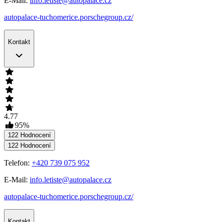
E-Mail:
info.letiste@autopalace.cz
autopalace-tuchomerice.porschegroup.cz/
Kontakt
4.77
95
%
122
Hodnocení
122
Hodnocení
Telefon:
+420 739 075 952
E-Mail:
info.letiste@autopalace.cz
autopalace-tuchomerice.porschegroup.cz/
Kontakt