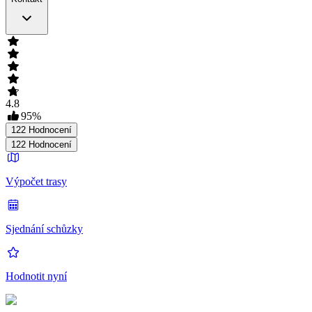
4.8
95
%
122
Hodnocení
122
Hodnocení
Výpočet trasy
Sjednání schůzky
Hodnotit nyní