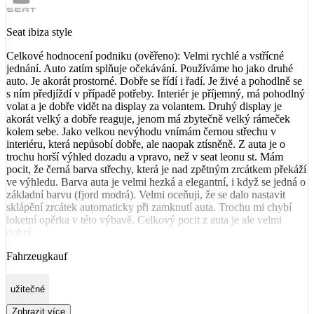
Seat ibiza style
Celkové hodnocení podniku (ověřeno): Velmi rychlé a vstřícné
jednání. Auto zatím splňuje očekávání. Používáme ho jako druhé
auto. Je akorát prostorné. Dobře se řídí i řadí. Je živé a pohodlně se
s ním předjíždí v případě potřeby. Interiér je příjemný, má pohodlný
volat a je dobře vidět na display za volantem. Druhý display je
akorát velký a dobře reaguje, jenom má zbytečně velký rámeček
kolem sebe. Jako velkou nevýhodu vnímám černou střechu v
interiéru, která nepůsobí dobře, ale naopak ztísněně. Z auta je o
trochu horší výhled dozadu a vpravo, než v seat leonu st. Mám
pocit, že černá barva střechy, která je nad zpětným zrcátkem překáží
ve výhledu. Barva auta je velmi hezká a elegantní, i když se jedná o
základní barvu (fjord modrá). Velmi oceňuji, že se dalo nastavit
sklápění zrcátek automaticky při zamknutí auta. Trochu mi chybí
loketní opěrka v této výbavě. Celkový pocit z auta je ale velmi
dobrý.
Fahrzeugkauf
užitečné
Zobrazit více