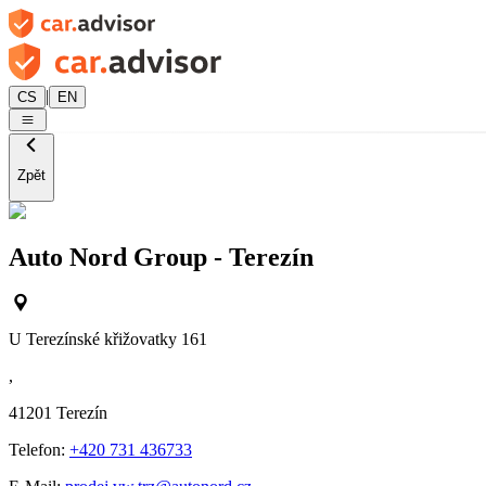
|
CS
EN
Zpět
Auto Nord Group - Terezín
U Terezínské křižovatky 161
,
41201
Terezín
Telefon:
+420 731 436733