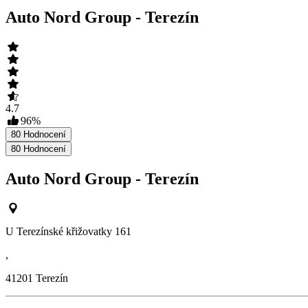
Auto Nord Group - Terezín
4.7
96
%
80
Hodnocení
80
Hodnocení
Auto Nord Group - Terezín
U Terezínské křižovatky 161
,
41201
Terezín