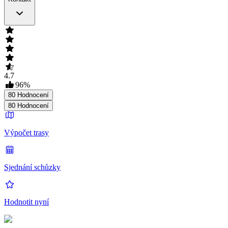
4.7
96
%
80
Hodnocení
80
Hodnocení
Výpočet trasy
Sjednání schůzky
Hodnotit nyní