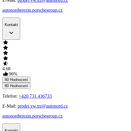
E-Mail:
prodej.vw.trz@autonord.cz
autonordterezin.porschegroup.cz
Kontakt
4.68
96
%
80
Hodnocení
80
Hodnocení
Telefon:
+420 731 436733
E-Mail:
prodej.vw.trz@autonord.cz
autonordterezin.porschegroup.cz
Kontakt