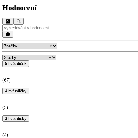
Hodnocení
5 hvězdiček
(
67
)
4 hvězdičky
(
5
)
3 hvězdičky
(
4
)