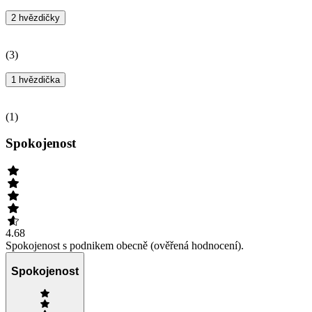
2 hvězdičky
(
3
)
1 hvězdička
(
1
)
Spokojenost
4.68
Spokojenost s podnikem obecně (ověřená hodnocení).
Spokojenost