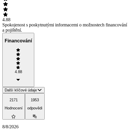
4.88
Spokojenost s poskytnutými informacemi o možnostech financování
a pojištění.
Financování
4.88
Další klíčové údaje
2171
1953
Hodnocení
odpovědi
8/8/2026