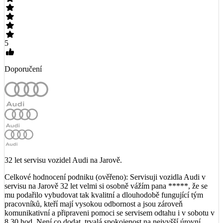
5
Doporučení
32 let servisu vozidel Audi na Jarově.
Celkové hodnocení podniku (ověřeno): Servisuji vozidla Audi v
servisu na Jarově 32 let velmi si osobně vážím pana *****, že se
mu podařilo vybudovat tak kvalitní a dlouhodobě fungující tým
pracovníků, kteří mají vysokou odbornost a jsou zároveň
komunikativní a připraveni pomoci se servisem odtahu i v sobotu v
8.30 hod. Není co dodat, trvalá spokojenost na nejvyšší úrovní,