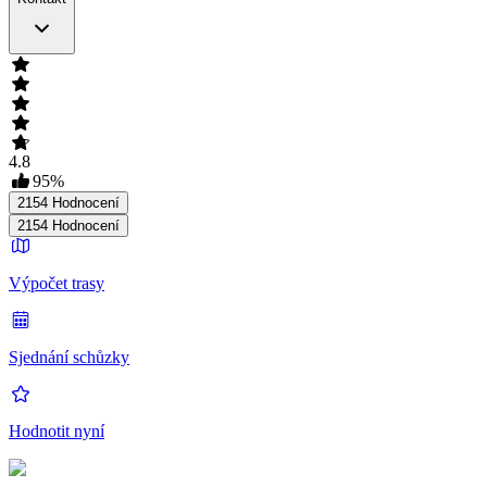
4.8
95
%
2154
Hodnocení
2154
Hodnocení
Výpočet trasy
Sjednání schůzky
Hodnotit nyní