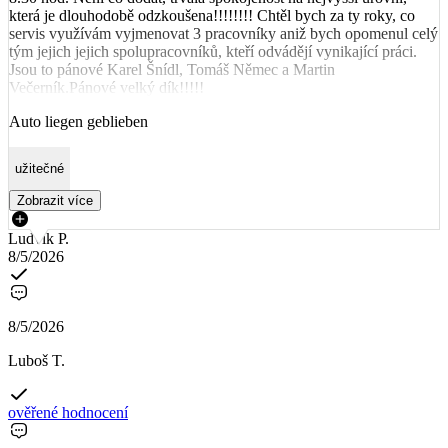
která je dlouhodobě odzkoušena!!!!!!!! Chtěl bych za ty roky, co
servis využívám vyjmenovat 3 pracovníky aniž bych opomenul celý
tým jejich jejich spolupracovníků, kteří odvádějí vynikající práci.
Jsou to pánové Karel Šnídl, Tomáš Němec a Martin
Večerník.Pánové velký dík!!!!!
Auto liegen geblieben
užitečné
Zobrazit více
Ludvík P.
8/5/2026
8/5/2026
Luboš T.
ověřené hodnocení