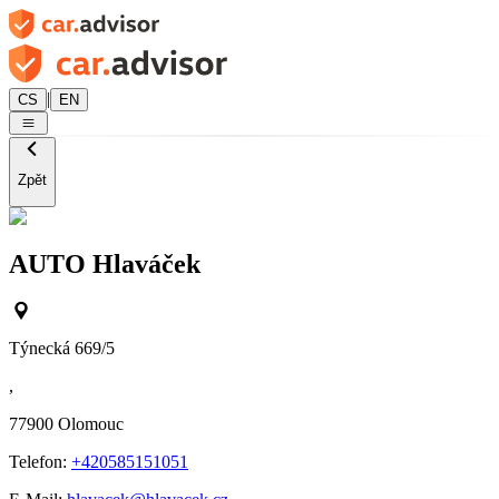
|
CS
EN
Zpět
AUTO Hlaváček
Týnecká 669/5
,
77900
Olomouc
Telefon:
+420585151051