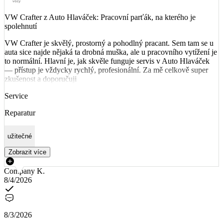
VW Crafter z Auto Hlaváček: Pracovní parťák, na kterého je
spolehnutí
​VW Crafter je skvělý, prostorný a pohodlný pracant. Sem tam se u
auta sice najde nějaká ta drobná muška, ale u pracovního vytížení je
to normální. Hlavní je, jak skvěle funguje servis v Auto Hlaváček
— přístup je vždycky rychlý, profesionální. Za mě celkově super
zkušenost a doporučuji
Service
Reparatur
užitečné
Zobrazit více
Company K.
8/4/2026
8/3/2026