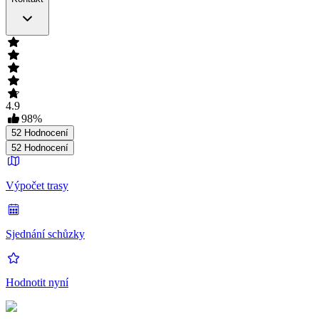
4.9
98
%
52
Hodnocení
52
Hodnocení
Výpočet trasy
Sjednání schůzky
Hodnotit nyní