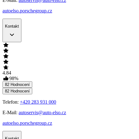
E-Mail:
autoservis@auto-elso.cz
autoelso.porschegroup.cz
Kontakt
4.84
98
%
82
Hodnocení
82
Hodnocení
Telefon:
+420 283 931 000
E-Mail:
autoservis@auto-elso.cz
autoelso.porschegroup.cz
Kontakt