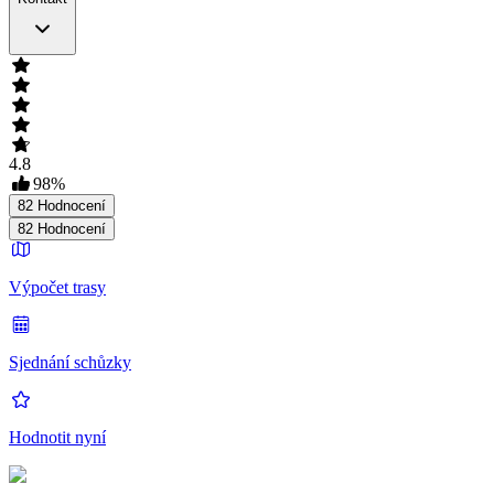
4.8
98
%
82
Hodnocení
82
Hodnocení
Výpočet trasy
Sjednání schůzky
Hodnotit nyní