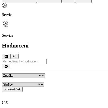
Service
Service
Hodnocení
5 hvězdiček
(
73
)