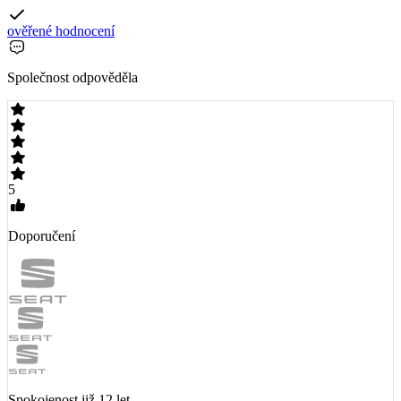
ověřené hodnocení
Společnost odpověděla
5
Doporučení
Spokojenost již 12 let