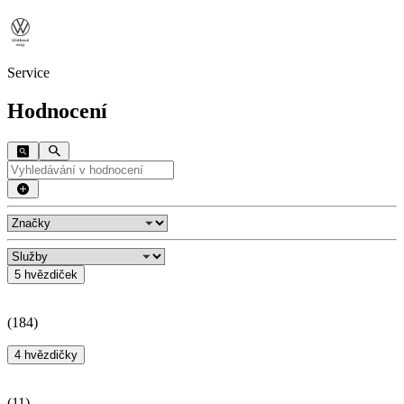
Service
Hodnocení
5 hvězdiček
(
184
)
4 hvězdičky
(
11
)