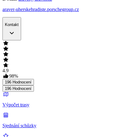
araver-uherskehradiste.porschegroup.cz
Kontakt
4.9
98
%
196
Hodnocení
196
Hodnocení
Výpočet trasy
Sjednání schůzky