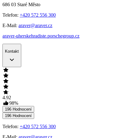
686 03
Staré Město
Telefon:
+420 572 556 300
E-Mail:
araver@araver.cz
araver-uherskehradiste.porschegroup.cz
Kontakt
4.92
98
%
196
Hodnocení
196
Hodnocení
Telefon:
+420 572 556 300
E-Mail:
araver@araver.cz