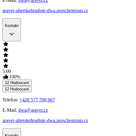
E-Mail:
dwa@araver.cz
araver-uherskehradiste-dwa.porschegroup.cz
Kontakt
5.00
100
%
12
Hodnocení
12
Hodnocení
Telefon:
+420 577 700 667
E-Mail:
dwa@araver.cz
araver-uherskehradiste-dwa.porschegroup.cz
Kontakt