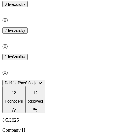
3 hvězdičky
(
0
)
2 hvězdičky
(
0
)
1 hvězdička
(
0
)
Další klíčové údaje
12
12
Hodnocení
odpovědi
8/5/2025
Company H.