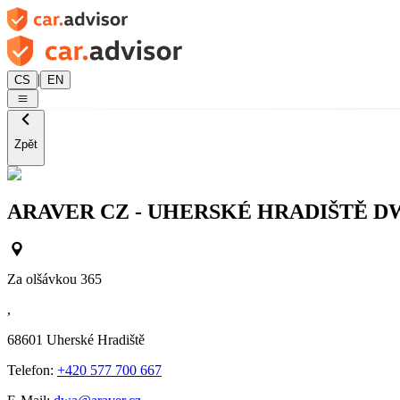
|
CS
EN
Zpět
ARAVER CZ - UHERSKÉ HRADIŠTĚ D
Za olšávkou 365
,
68601
Uherské Hradiště
Telefon:
+420 577 700 667