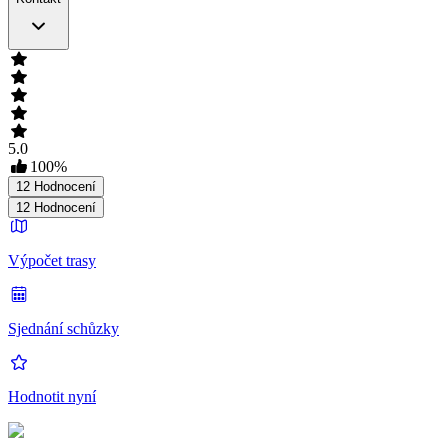
5.0
100
%
12
Hodnocení
12
Hodnocení
Výpočet trasy
Sjednání schůzky
Hodnotit nyní