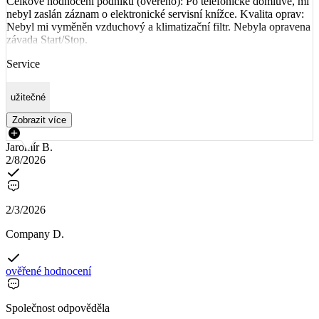
Celkové hodnocení podniku (ověřeno): Po telefonické domluvě, mi
nebyl zaslán záznam o elektronické servisní knížce. Kvalita oprav:
Nebyl mi vyměněn vzduchový a klimatizační filtr. Nebyla opravena
závada Start/Stop.
Service
užitečné
Zobrazit více
Jaromír B.
2/8/2026
2/3/2026
Company D.
ověřené hodnocení
Společnost odpověděla