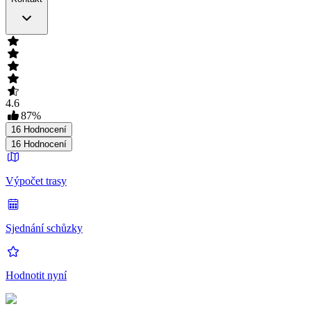
4.6
87
%
16
Hodnocení
16
Hodnocení
Výpočet trasy
Sjednání schůzky
Hodnotit nyní