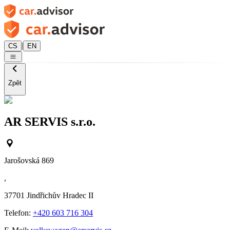
|
CS
EN
Zpět
AR SERVIS s.r.o.
Jarošovská 869
,
37701
Jindřichův Hradec II
Telefon:
+420 603 716 304