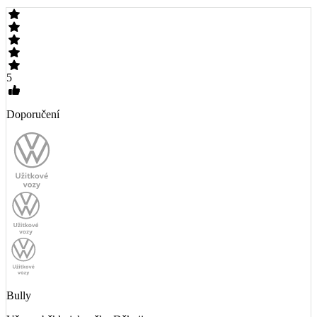
5
Doporučení
Bully