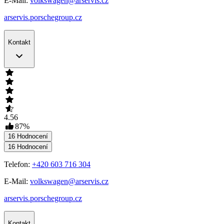
E-Mail:
volkswagen@arservis.cz
arservis.porschegroup.cz
Kontakt
4.56
87
%
16
Hodnocení
16
Hodnocení
Telefon:
+420 603 716 304
E-Mail:
volkswagen@arservis.cz
arservis.porschegroup.cz
Kontakt