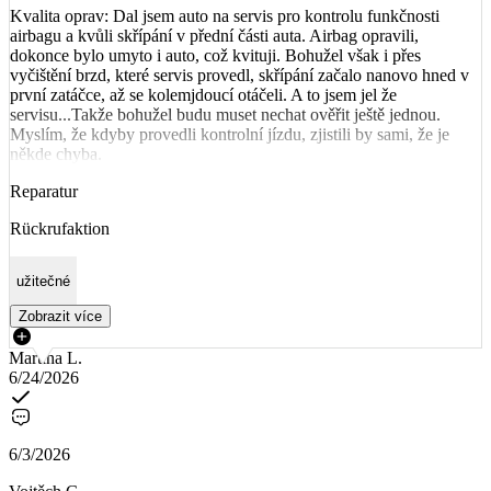
Kvalita oprav: Dal jsem auto na servis pro kontrolu funkčnosti
airbagu a kvůli skřípání v přední části auta. Airbag opravili,
dokonce bylo umyto i auto, což kvituji. Bohužel však i přes
vyčištění brzd, které servis provedl, skřípání začalo nanovo hned v
první zatáčce, až se kolemjdoucí otáčeli. A to jsem jel že
servisu...Takže bohužel budu muset nechat ověřit ještě jednou.
Myslím, že kdyby provedli kontrolní jízdu, zjistili by sami, že je
někde chyba.
Reparatur
Rückrufaktion
užitečné
Zobrazit více
Martina L.
6/24/2026
6/3/2026