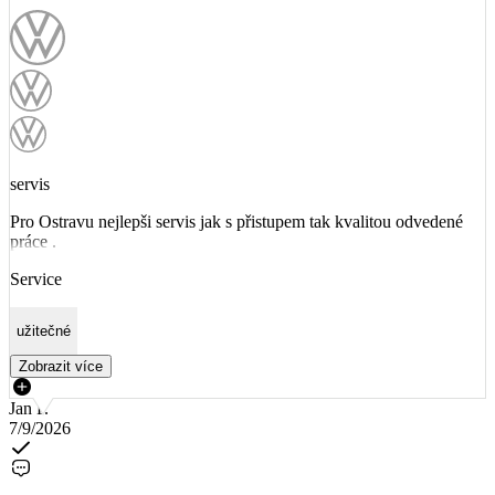
servis
Pro Ostravu nejlepši servis jak s přistupem tak kvalitou odvedené
práce .
Service
užitečné
Zobrazit více
Jan P.
7/9/2026