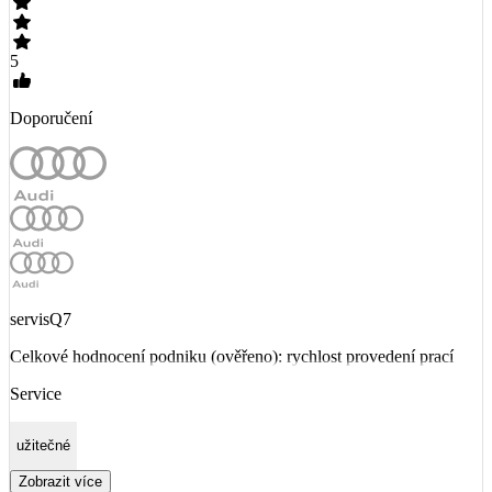
5
Doporučení
servisQ7
Celkové hodnocení podniku (ověřeno): rychlost provedení prací
Service
užitečné
Zobrazit více