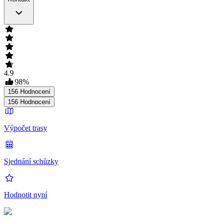
4.9
98
%
156
Hodnocení
156
Hodnocení
Výpočet trasy
Sjednání schůzky
Hodnotit nyní