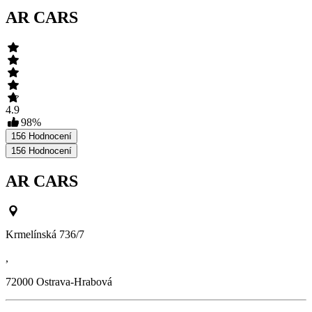
AR CARS
4.9
98
%
156
Hodnocení
156
Hodnocení
AR CARS
Krmelínská 736/7
,
72000
Ostrava-Hrabová