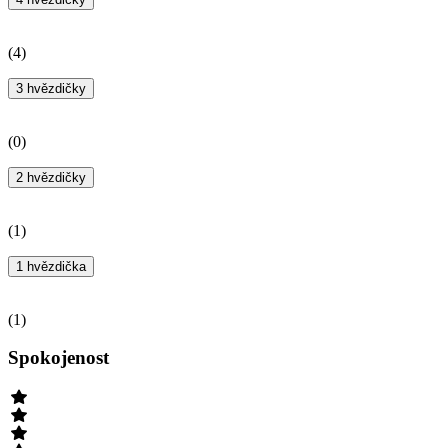
(
4
)
3 hvězdičky
(
0
)
2 hvězdičky
(
1
)
1 hvězdička
(
1
)
Spokojenost