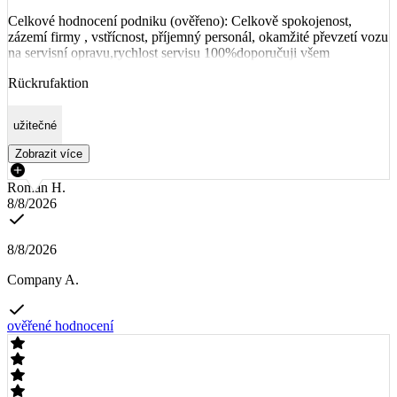
Celkové hodnocení podniku (ověřeno): Celkově spokojenost,
zázemí firmy , vstřícnost, příjemný personál, okamžité převzetí vozu
na servisní opravu,rychlost servisu 100%doporučuji všem
Rückrufaktion
užitečné
Zobrazit více
Roman H.
8/8/2026
8/8/2026
Company A.
ověřené hodnocení