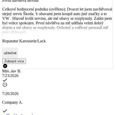
První návštěva servisu
Celkové hodnocení podniku (ověřeno): Dvacet let jsem navštěvoval
stejný servis Škoda. S obavami jsem koupil auto jiné značky a to
VW . Hlavně kvůli servisu, ale mé obavy se rozplynuly. Zatím jsem
byl velice spokojen. První návštěva na mě udělala velmi dobrý
dojem a mé obavy se rozplynuly. Ochotný a vstřícný personál mě
mile překvapil.
Reparatur Karosserie/Lack
užitečné
Zobrazit více
Miroslav B.
7/23/2026
7/20/2026
Company A.