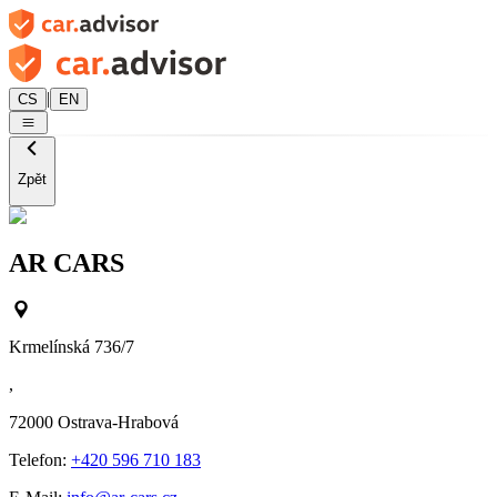
|
CS
EN
Zpět
AR CARS
Krmelínská 736/7
,
72000
Ostrava-Hrabová
Telefon:
+420 596 710 183