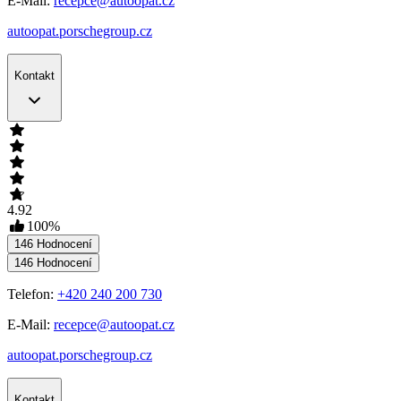
E-Mail:
recepce@autoopat.cz
autoopat.porschegroup.cz
Kontakt
4.92
100
%
146
Hodnocení
146
Hodnocení
Telefon:
+420 240 200 730
E-Mail:
recepce@autoopat.cz
autoopat.porschegroup.cz
Kontakt