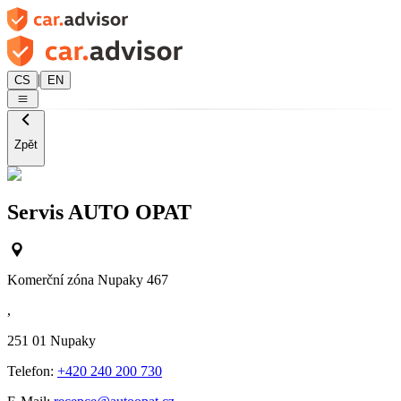
|
CS
EN
Zpět
Servis AUTO OPAT
Komerční zóna Nupaky 467
,
251 01
Nupaky
Telefon:
+420 240 200 730