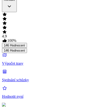
4.9
100
%
146
Hodnocení
146
Hodnocení
Výpočet trasy
Sjednání schůzky
Hodnotit nyní