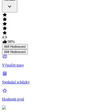
4.9
98
%
444
Hodnocení
444
Hodnocení
Výpočet trasy
Sjednání schůzky
Hodnotit nyní