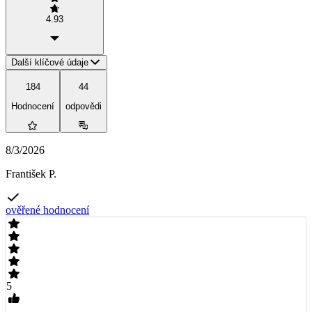
4.93
Další klíčové údaje
184
44
Hodnocení
odpovědi
8/3/2026
František P.
ověřené hodnocení
5