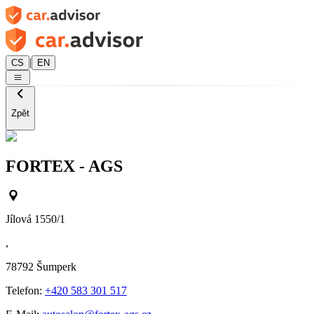
|
CS
EN
Zpět
FORTEX - AGS
Jílová 1550/1
,
78792
Šumperk
Telefon:
+420 583 301 517