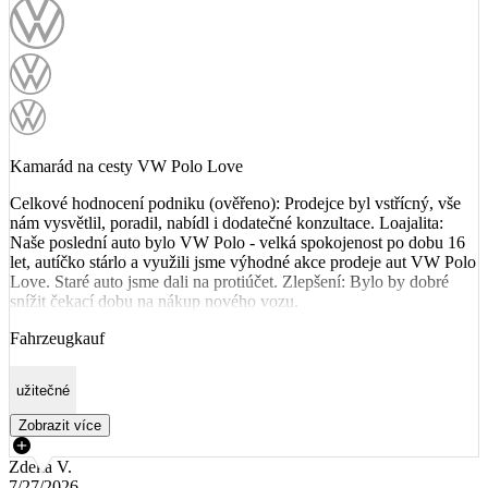
Kamarád na cesty VW Polo Love
Celkové hodnocení podniku (ověřeno): Prodejce byl vstřícný, vše
nám vysvětlil, poradil, nabídl i dodatečné konzultace. Loajalita:
Naše poslední auto bylo VW Polo - velká spokojenost po dobu 16
let, autíčko stárlo a využili jsme výhodné akce prodeje aut VW Polo
Love. Staré auto jsme dali na protiúčet. Zlepšení: Bylo by dobré
snížit čekací dobu na nákup nového vozu.
Fahrzeugkauf
užitečné
Zobrazit více
Zdeka V.
7/27/2026