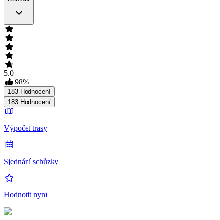
5.0
98
%
183
Hodnocení
183
Hodnocení
Výpočet trasy
Sjednání schůzky
Hodnotit nyní