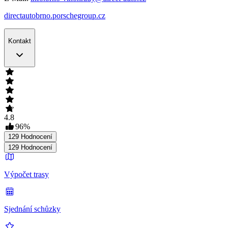
directautobrno.porschegroup.cz
Kontakt
4.8
96
%
129
Hodnocení
129
Hodnocení
Výpočet trasy
Sjednání schůzky