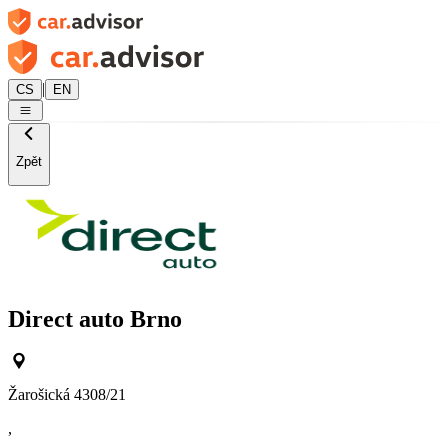
|
CS
EN
Zpět
Direct auto Brno
Žarošická 4308/21
,