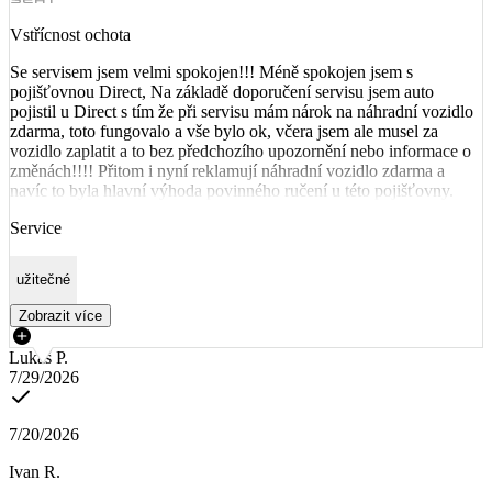
Vstřícnost ochota
Se servisem jsem velmi spokojen!!! Méně spokojen jsem s
pojišťovnou Direct, Na základě doporučení servisu jsem auto
pojistil u Direct s tím že při servisu mám nárok na náhradní vozidlo
zdarma, toto fungovalo a vše bylo ok, včera jsem ale musel za
vozidlo zaplatit a to bez předchozího upozornění nebo informace o
změnách!!!! Přitom i nyní reklamují náhradní vozidlo zdarma a
navíc to byla hlavní výhoda povinného ručení u této pojišťovny.
Service
užitečné
Zobrazit více
Lukáš P.
7/29/2026
7/20/2026
Ivan R.