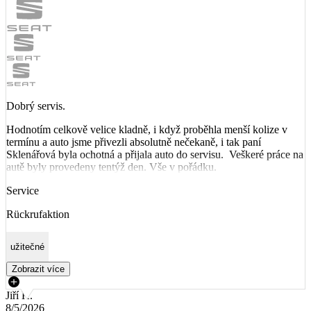
Dobrý servis.
Hodnotím celkově velice kladně, i když proběhla menší kolize v
termínu a auto jsme přivezli absolutně nečekaně, i tak paní
Sklenářová byla ochotná a přijala auto do servisu. Veškeré práce na
autě byly provedeny tentýž den. Vše v pořádku.
Service
Rückrufaktion
užitečné
Zobrazit více
Jiří K.
8/5/2026