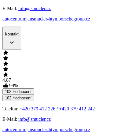
E-Mail:
info@smucler.cz
autocentrumjansmucler-htyn.porschegroup.cz
Kontakt
4.87
99
%
102
Hodnocení
102
Hodnocení
Telefon:
+420 379 412 226 / +420 379 412 242
E-Mail:
info@smucler.cz
autocentrumjansmucler-htyn.porschegroup.cz