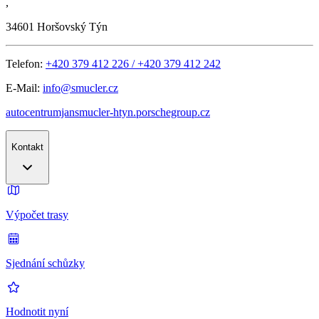
,
34601
Horšovský Týn
Telefon:
+420 379 412 226 / +420 379 412 242
E-Mail:
info@smucler.cz
autocentrumjansmucler-htyn.porschegroup.cz
Kontakt
Výpočet trasy
Sjednání schůzky
Hodnotit nyní