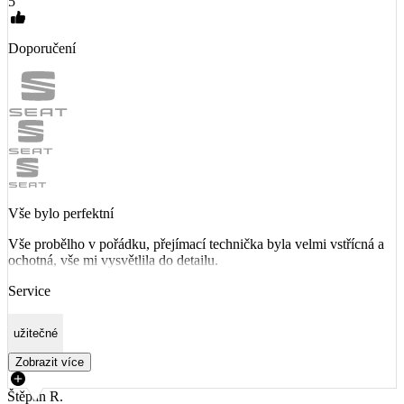
5
Doporučení
Vše bylo perfektní
Vše probělho v pořádku, přejímací technička byla velmi vstřícná a
ochotná, vše mi vysvětlila do detailu.
Service
užitečné
Zobrazit více
Štěpán R.