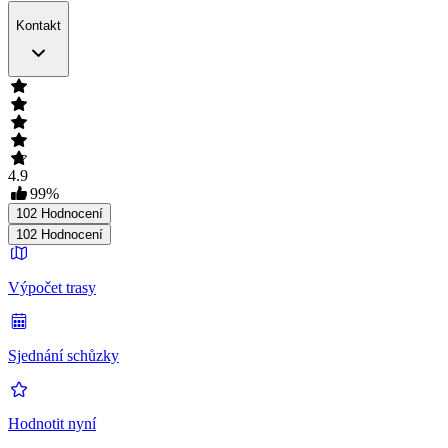
Kontakt
4.9
99
%
102
Hodnocení
102
Hodnocení
Výpočet trasy
Sjednání schůzky
Hodnotit nyní