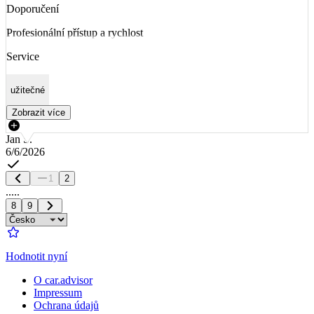
Doporučení
Profesionální přístup a rychlost
Service
užitečné
Zobrazit více
Jan Š.
6/6/2026
1
2
.....
8
9
Hodnotit nyní
O car.advisor
Impressum
Ochrana údajů