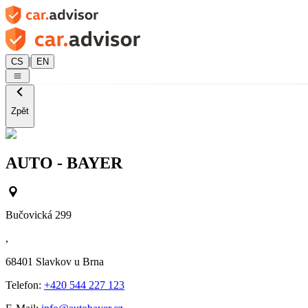
|
CS
EN
Zpět
AUTO - BAYER
Bučovická 299
,
68401
Slavkov u Brna
Telefon:
+420 544 227 123