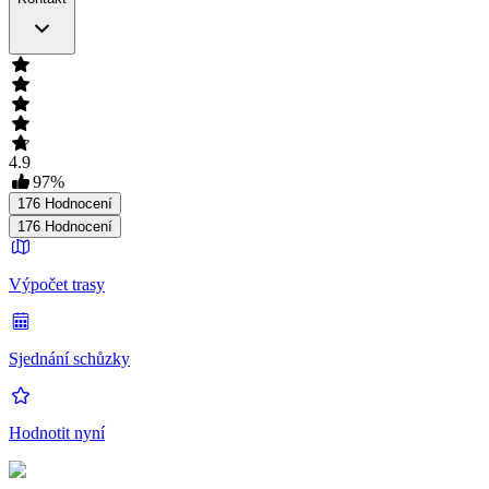
4.9
97
%
176
Hodnocení
176
Hodnocení
Výpočet trasy
Sjednání schůzky
Hodnotit nyní