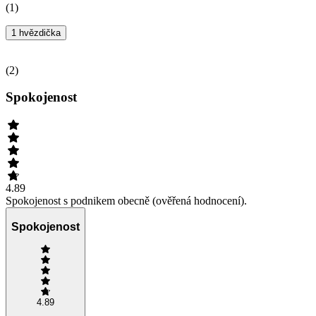
(
1
)
1 hvězdička
(
2
)
Spokojenost
4.89
Spokojenost s podnikem obecně (ověřená hodnocení).
Spokojenost
4.89