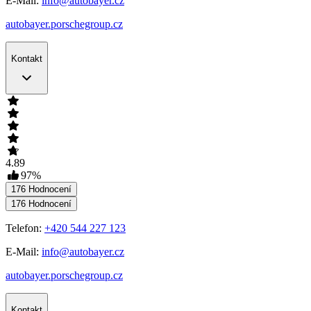
E-Mail:
info@autobayer.cz
autobayer.porschegroup.cz
Kontakt
4.89
97
%
176
Hodnocení
176
Hodnocení
Telefon:
+420 544 227 123
E-Mail:
info@autobayer.cz
autobayer.porschegroup.cz
Kontakt