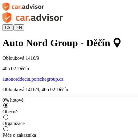
|
CS
EN
Auto Nord Group - Děčín
Oblouková 1416/9
405 02
Děčín
autonorddecin.porschegroup.cz
Oblouková 1416/9
,
405 02
Děčín
0
%
hotové
Obecně
Organizace
Péče o zákazníka