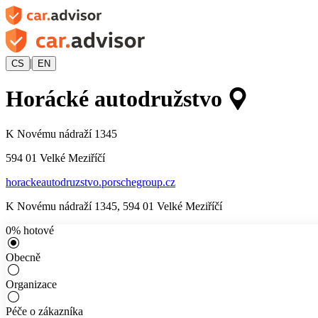
|
CS
EN
Horácké autodružstvo
K Novému nádraží 1345
594 01
Velké Meziříčí
horackeautodruzstvo.porschegroup.cz
K Novému nádraží 1345
,
594 01
Velké Meziříčí
0
%
hotové
Obecně
Organizace
Péče o zákazníka