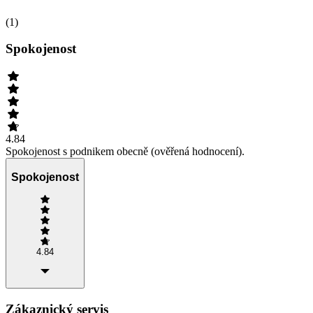
(
1
)
Spokojenost
4.84
Spokojenost s podnikem obecně (ověřená hodnocení).
Spokojenost
4.84
Zákaznický servis