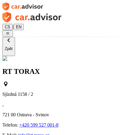
|
CS
EN
Zpět
RT TORAX
Sjízdná 1158 / 2
,
721 00
Ostrava - Svinov
Telefon:
+420 599 527 001-8