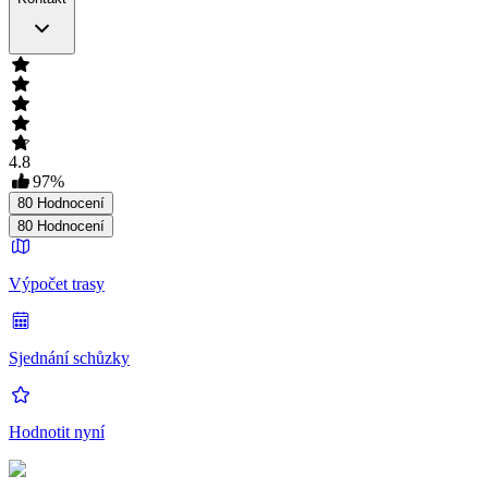
4.8
97
%
80
Hodnocení
80
Hodnocení
Výpočet trasy
Sjednání schůzky
Hodnotit nyní