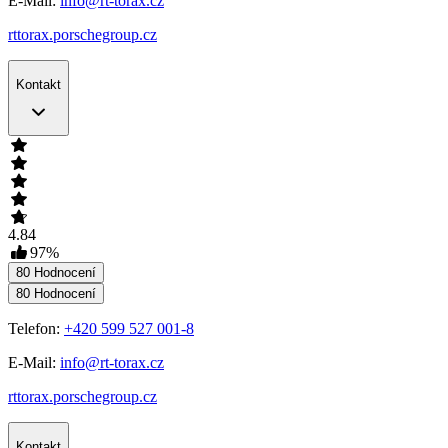
E-Mail:
info@rt-torax.cz
rttorax.porschegroup.cz
Kontakt
4.84
97
%
80
Hodnocení
80
Hodnocení
Telefon:
+420 599 527 001-8
E-Mail:
info@rt-torax.cz
rttorax.porschegroup.cz
Kontakt