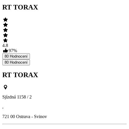
RT TORAX
4.8
97
%
80
Hodnocení
80
Hodnocení
RT TORAX
Sjízdná 1158 / 2
,
721 00
Ostrava - Svinov