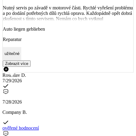
Nutný servis po závadě v motorové části. Rychlé vyřešení problému
a po dodání potřebných dílů rychlá oprava. Každopádně opět dobrá
zkušenost s tímto servisem. Nemám co bych vytknul
Auto liegen geblieben
Reparatur
užitečné
Zobrazit více
Rostislav D.
7/29/2026
7/28/2026
Company B.
ověřené hodnocení