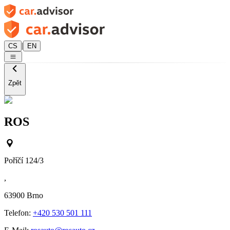
|
CS
EN
Zpět
ROS
Poříčí 124/3
,
63900
Brno
Telefon:
+420 530 501 111