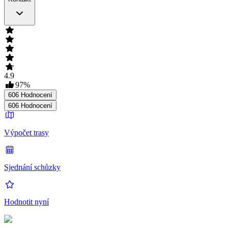
4.9
97
%
606
Hodnocení
606
Hodnocení
Výpočet trasy
Sjednání schůzky
Hodnotit nyní