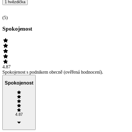
1 hvězdička
(
5
)
Spokojenost
4.87
Spokojenost s podnikem obecně (ověřená hodnocení).
Spokojenost
4.87