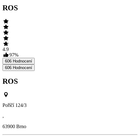
ROS
4.9
97
%
606
Hodnocení
606
Hodnocení
ROS
Poříčí 124/3
,
63900
Brno