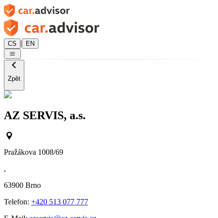
|
CS
EN
Zpět
AZ SERVIS, a.s.
Pražákova 1008/69
,
63900
Brno
Telefon:
+420 513 077 777