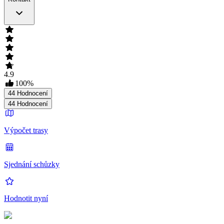
4.9
100
%
44
Hodnocení
44
Hodnocení
Výpočet trasy
Sjednání schůzky
Hodnotit nyní