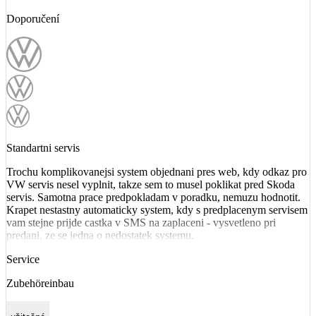
Doporučení
Standartni servis
Trochu komplikovanejsi system objednani pres web, kdy odkaz pro
VW servis nesel vyplnit, takze sem to musel poklikat pred Skoda
servis. Samotna prace predpokladam v poradku, nemuzu hodnotit.
Krapet nestastny automaticky system, kdy s predplacenym servisem
vam stejne prijde castka v SMS na zaplaceni - vysvetleno pri
predani, ze se jedna o nedostatek systemu.
Service
Zubehöreinbau